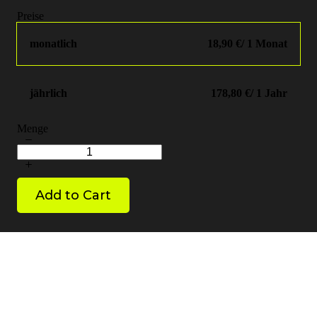
Preise
monatlich
18,90 €
/ 1 Monat
jährlich
178,80 €
/ 1 Jahr
Menge
Add to Cart