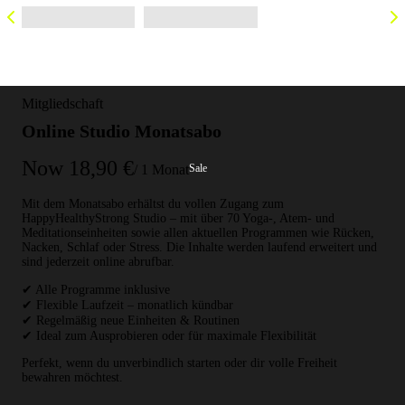
Mitgliedschaft
Online Studio Monatsabo
Now
18,90 €
Sale
/ 1 Monat
Mit dem Monatsabo erhältst du vollen Zugang zum
HappyHealthyStrong Studio – mit über 70 Yoga-, Atem- und
Meditationseinheiten sowie allen aktuellen Programmen wie Rücken,
Nacken, Schlaf oder Stress. Die Inhalte werden laufend erweitert und
sind jederzeit online abrufbar.
✔ Alle Programme inklusive
✔ Flexible Laufzeit – monatlich kündbar
✔ Regelmäßig neue Einheiten & Routinen
✔ Ideal zum Ausprobieren oder für maximale Flexibilität
Perfekt, wenn du unverbindlich starten oder dir volle Freiheit
bewahren möchtest.