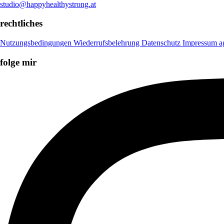
studio@happyhealthystrong.at
rechtliches
Nutzungsbedingungen
Wiederrufsbelehrung
Datenschutz
Impressum
a
folge mir